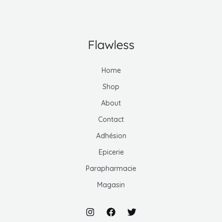
MUTATEUR
U
MUTATEUR
U
Home
MUTATEUR
Shop
U
About
Contact
U
Adhésion
Epicerie
Parapharmacie
Magasin