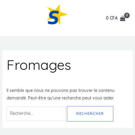
Aller
au
0
CFA
contenu
MAIN
All American Products.
MENU
Fromages
Il semble que nous ne pouvons pas trouver le contenu
demandé. Peut-être qu’une recherche peut vous aider.
Rechercher :
MUTATEUR