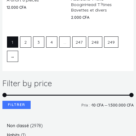
0
0
BooginHead T?tines
sur
sur
12.000
CFA
Bavettes et divers
5
5
2.000
CFA
1
2
3
4
…
247
248
249
→
Filter by price
FILTRER
P
P
Prix :
-10 CFA
—
1.500.000 CFA
r
r
i
i
2
Non classé
2978
x
x
9
1
Habits
1