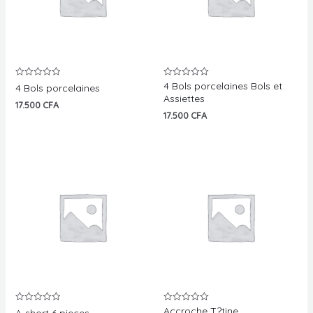
4 Bols porcelaines Bols et
Note
Note
4 Bols porcelaines
0
0
Assiettes
sur
sur
17.500
CFA
5
5
17.500
CFA
Accroche T?tine
Note
Note
A-short 6 pieces