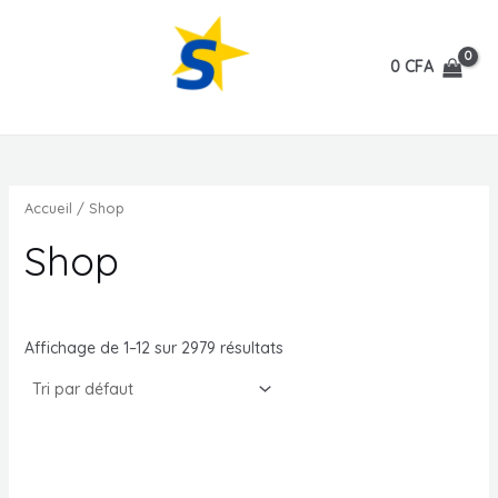
Aller
au
0
CFA
contenu
MAIN
All American Products.
MENU
Accueil
/ Shop
Shop
Affichage de 1–12 sur 2979 résultats
MUTATEUR