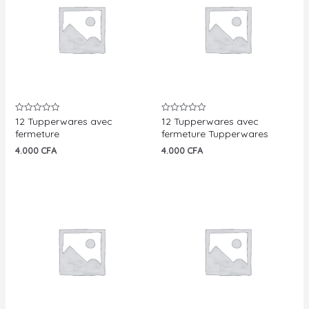
MUTATEUR
U
MUTATEUR
U
MUTATEUR
12 Tupperwares avec
12 Tupperwares avec
Note
Note
0
0
fermeture
fermeture Tupperwares
U
sur
sur
5
5
4.000
CFA
4.000
CFA
U