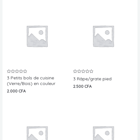
3 Petits bols de cuisine
Note
Note
3 Râpe/grate pied
0
0
(Verre/Bois) en couleur
sur
sur
2.500
CFA
5
5
2.000
CFA