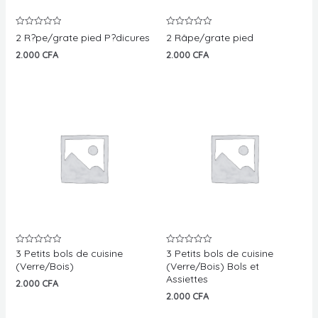
Note
Note
2 R?pe/grate pied P?dicures
2 Râpe/grate pied
0
0
sur
sur
2.000
CFA
2.000
CFA
5
5
3 Petits bols de cuisine
3 Petits bols de cuisine
Note
Note
0
0
(Verre/Bois)
(Verre/Bois) Bols et
sur
sur
Assiettes
5
5
2.000
CFA
2.000
CFA