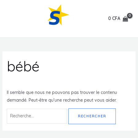
Aller
au
0
CFA
contenu
MAIN
All American Products.
MENU
bébé
Il semble que nous ne pouvons pas trouver le contenu
demandé. Peut-être qu’une recherche peut vous aider.
Rechercher :
MUTATEUR