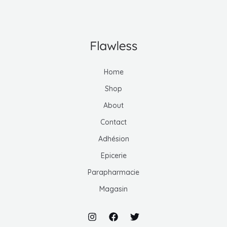
MUTATEUR
U
MUTATEUR
U
Home
MUTATEUR
Shop
U
About
Contact
U
Adhésion
Epicerie
Parapharmacie
Magasin