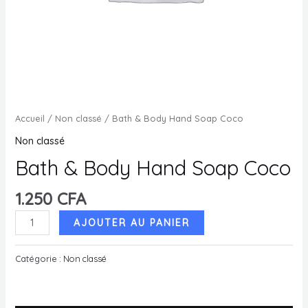
MUTATEUR
U
MUTATEUR
U
MUTATEUR
Accueil
/
Non classé
/ Bath & Body Hand Soap Coco
U
Non classé
Bath & Body Hand Soap Coco
U
1.250
CFA
quantité
AJOUTER AU PANIER
de
Bath
Catégorie :
Non classé
&
Body
Hand