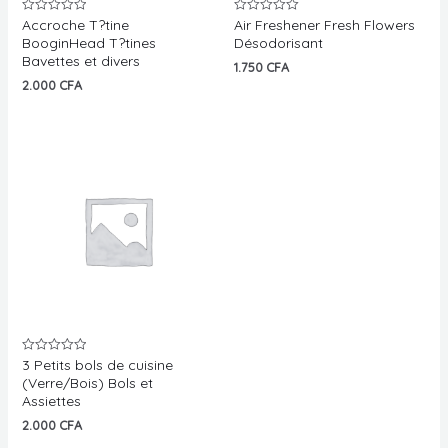
Accroche T?tine
Air Freshener Fresh Flowers
Note
Note
0
0
BooginHead T?tines
Désodorisant
sur
sur
Bavettes et divers
5
5
1.750
CFA
2.000
CFA
3 Petits bols de cuisine
Note
0
(Verre/Bois) Bols et
sur
Assiettes
5
2.000
CFA