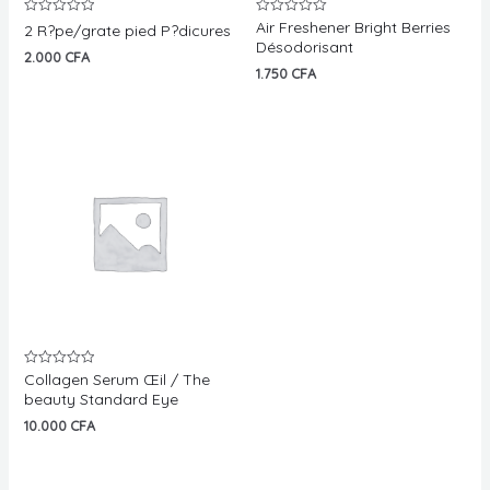
Air Freshener Bright Berries
Note
Note
2 R?pe/grate pied P?dicures
0
0
Désodorisant
sur
sur
2.000
CFA
5
5
1.750
CFA
Collagen Serum Œil / The
Note
0
beauty Standard Eye
sur
5
10.000
CFA