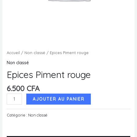
MUTATEUR
U
MUTATEUR
U
MUTATEUR
Accueil
/
Non classé
/ Epices Piment rouge
U
Non classé
Epices Piment rouge
U
6.500
CFA
quantité
AJOUTER AU PANIER
de
Epices
Catégorie :
Non classé
Piment
rouge