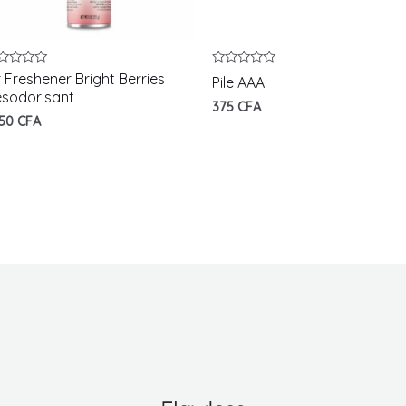
te
Note
r Freshener Bright Berries
Pile AAA
0
sodorisant
r
sur
375
CFA
5
750
CFA