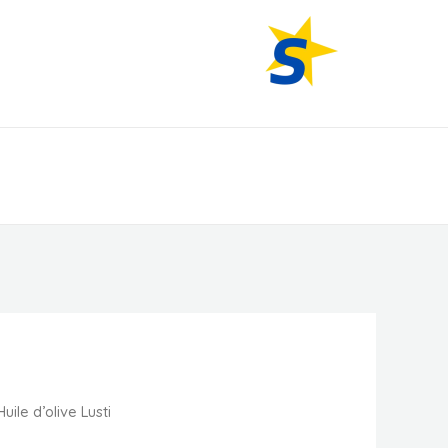
All American Products.
uile d’olive Lusti