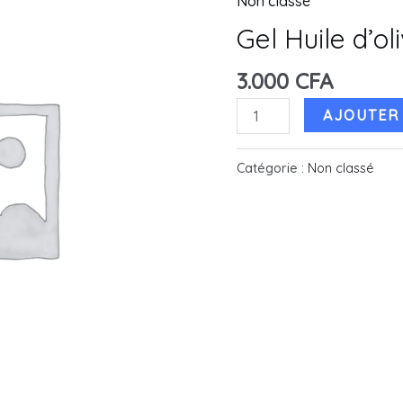
Non classé
Gel Huile d’ol
3.000
CFA
quantité
AJOUTER 
de
Gel
Catégorie :
Non classé
Huile
d'olive
Lusti