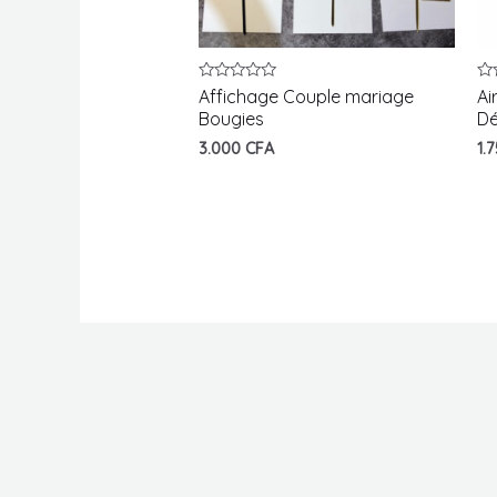
Note
No
Affichage Couple mariage
Ai
0
0
Bougies
Dé
sur
su
5
5
3.000
CFA
1.