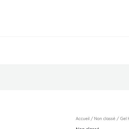
EPICERIE
PARAPHARMACIE
MAGASIN
Accueil
/
Non classé
/ Gel H