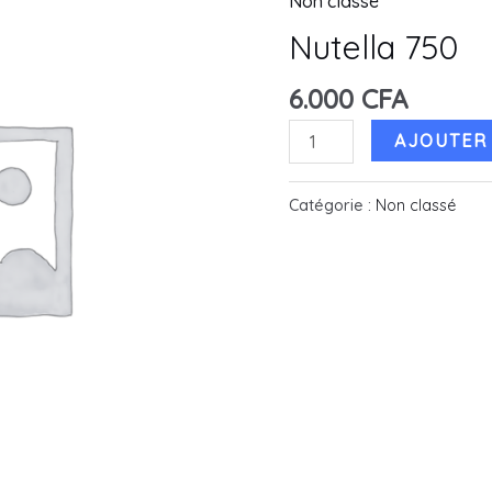
Non classé
Nutella 750
6.000
CFA
quantité
AJOUTER 
de
Nutella
Catégorie :
Non classé
750