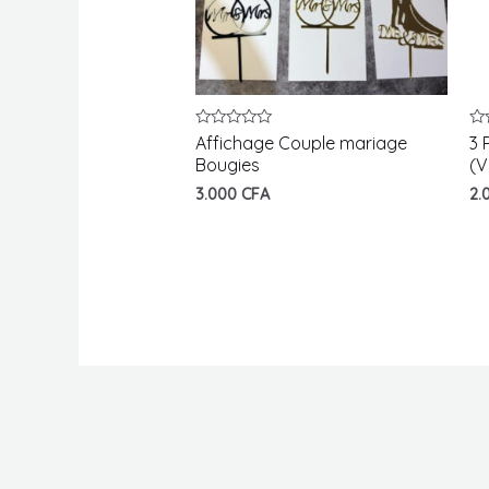
Note
No
Affichage Couple mariage
3 
0
0
Bougies
(V
sur
su
5
5
3.000
CFA
2.