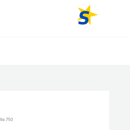
All American Products.
lla 750