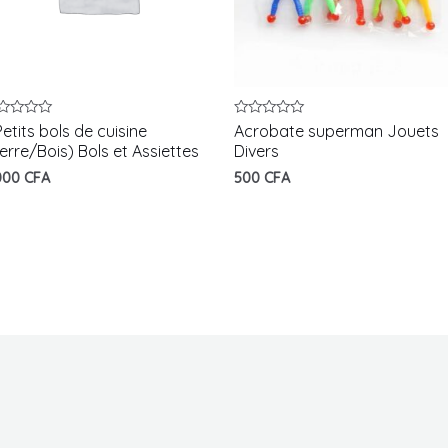
te
Note
Petits bols de cuisine
Acrobate superman Jouets
0
erre/Bois) Bols et Assiettes
Divers
r
sur
5
000
CFA
500
CFA