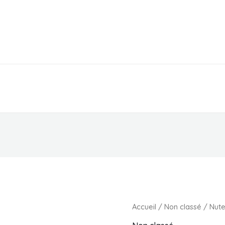
EPICERIE
PARAPHARMACIE
MAGASIN
Accueil
/
Non classé
/ Nute