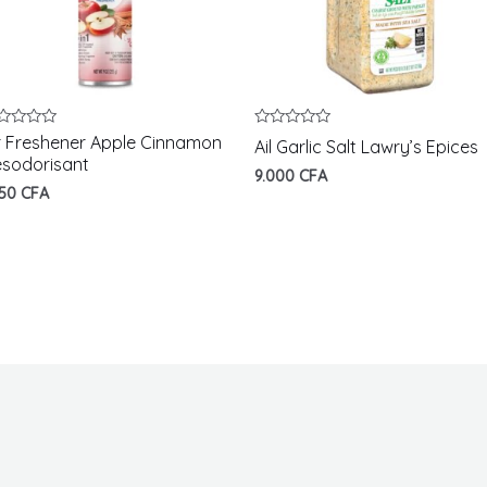
te
Note
r Freshener Apple Cinnamon
Ail Garlic Salt Lawry’s Epices
0
sodorisant
r
sur
9.000
CFA
5
750
CFA