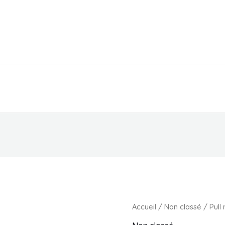
EPICERIE
PARAPHARMACIE
MAGASIN
Accueil
/
Non classé
/ Pull 