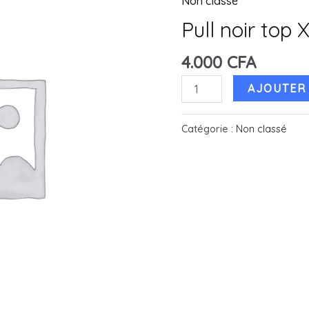
Non classé
Pull noir top 
4.000
CFA
quantité
AJOUTER 
de
Pull
Catégorie :
Non classé
noir
top
XS