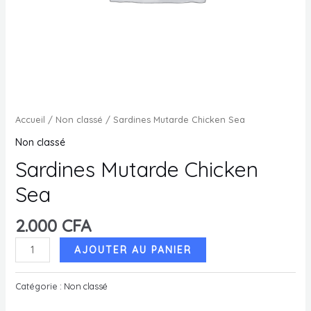
MUTATEUR
U
MUTATEUR
U
MUTATEUR
Accueil
/
Non classé
/ Sardines Mutarde Chicken Sea
U
Non classé
Sardines Mutarde Chicken
Sea
U
2.000
CFA
quantité
AJOUTER AU PANIER
de
Sardines
Catégorie :
Non classé
Mutarde