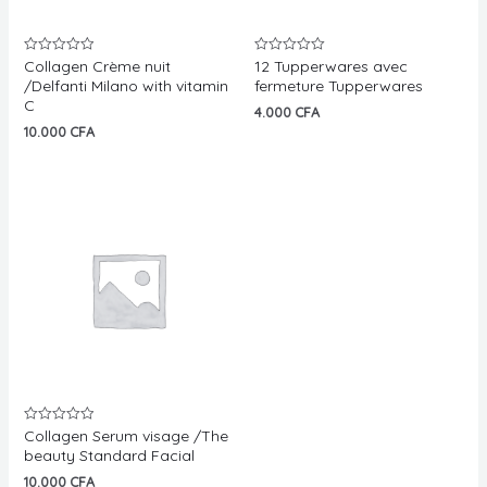
Collagen Crème nuit
12 Tupperwares avec
Note
Note
0
0
/Delfanti Milano with vitamin
fermeture Tupperwares
sur
sur
C
5
5
4.000
CFA
10.000
CFA
Collagen Serum visage /The
Note
0
beauty Standard Facial
sur
5
10.000
CFA