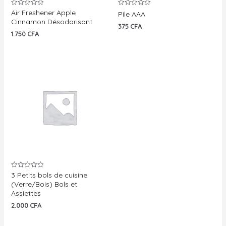
Air Freshener Apple
Note
Note
Pile AAA
0
0
Cinnamon Désodorisant
sur
sur
375
CFA
5
5
1.750
CFA
3 Petits bols de cuisine
Note
0
(Verre/Bois) Bols et
sur
Assiettes
5
2.000
CFA