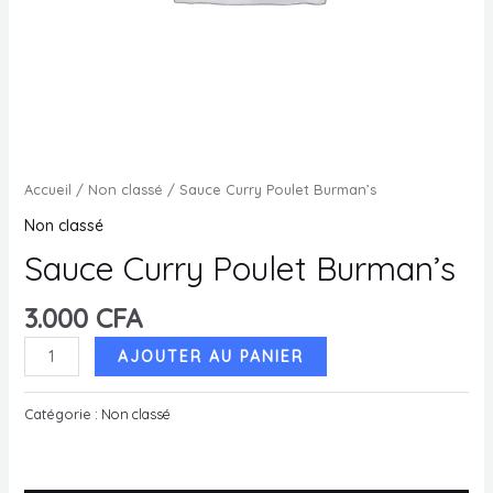
MUTATEUR
U
MUTATEUR
U
MUTATEUR
Accueil
/
Non classé
/ Sauce Curry Poulet Burman’s
U
Non classé
Sauce Curry Poulet Burman’s
U
3.000
CFA
quantité
AJOUTER AU PANIER
de
Sauce
Catégorie :
Non classé
Curry
Poulet
Burman's