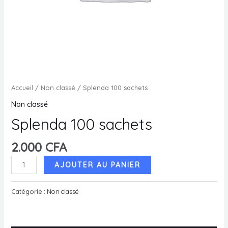
MUTATEUR
U
MUTATEUR
U
MUTATEUR
Accueil
/
Non classé
/ Splenda 100 sachets
U
Non classé
Splenda 100 sachets
U
2.000
CFA
quantité
AJOUTER AU PANIER
de
Splenda
Catégorie :
Non classé
100
sachets