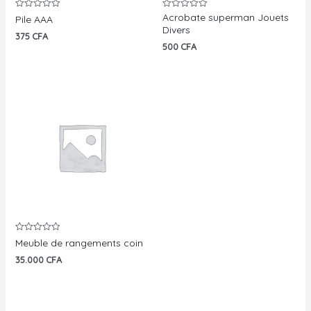
Acrobate superman Jouets
Note
Note
Pile AAA
0
0
Divers
sur
sur
375
CFA
5
5
500
CFA
Note
Meuble de rangements coin
0
sur
35.000
CFA
5