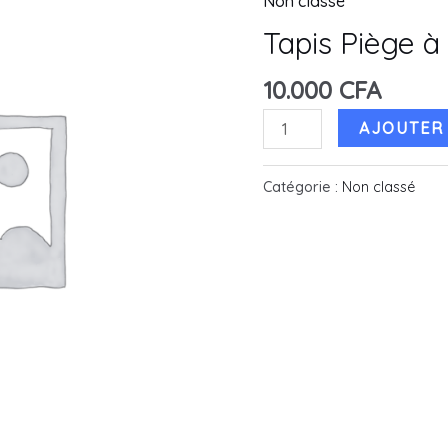
Non classé
Tapis Piège à 
10.000
CFA
quantité
AJOUTER 
de
Tapis
Catégorie :
Non classé
Piège
à
souris