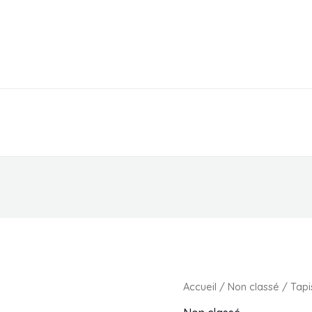
EPICERIE
PARAPHARMACIE
MAGASIN
Accueil
/
Non classé
/ Tapi