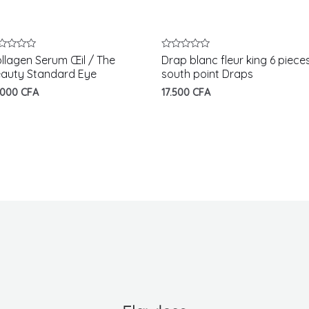
te
Note
llagen Serum Œil / The
Drap blanc fleur king 6 piece
0
auty Standard Eye
south point Draps
r
sur
5
.000
CFA
17.500
CFA