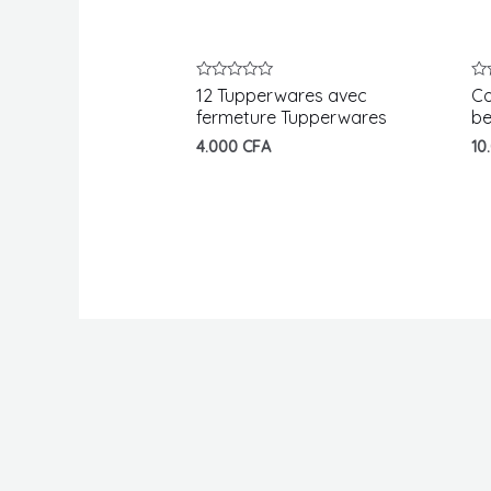
Note
No
12 Tupperwares avec
Co
0
0
fermeture Tupperwares
be
sur
su
5
5
4.000
CFA
10