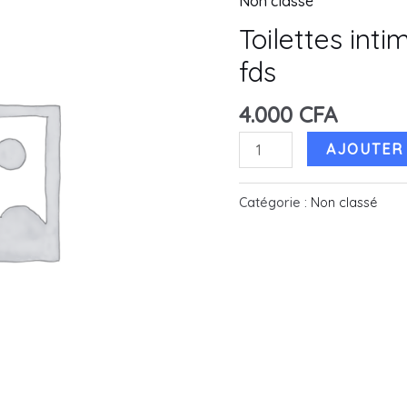
Non classé
Toilettes int
fds
4.000
CFA
quantité
AJOUTER 
de
Toilettes
Catégorie :
Non classé
intimate
Shower
fresh
fds