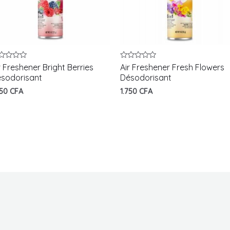
te
Note
r Freshener Bright Berries
Air Freshener Fresh Flowers
0
sodorisant
Désodorisant
r
sur
5
750
CFA
1.750
CFA