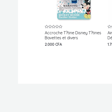
Note
No
Accroche T?tine Disney T?tines
Ai
0
0
Bavettes et divers
Dé
sur
su
5
5
2.000
CFA
1.