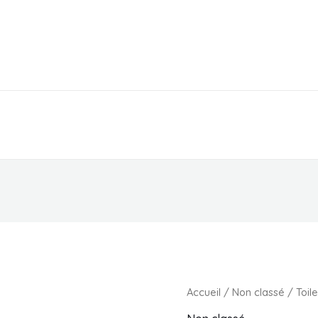
EPICERIE
PARAPHARMACIE
MAGASIN
Accueil
/
Non classé
/ Toil