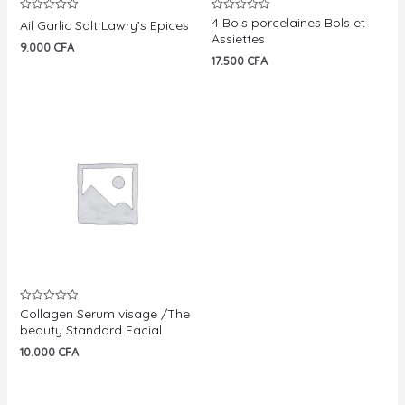
4 Bols porcelaines Bols et
Note
Note
Ail Garlic Salt Lawry’s Epices
0
0
Assiettes
sur
sur
9.000
CFA
5
5
17.500
CFA
Collagen Serum visage /The
Note
0
beauty Standard Facial
sur
5
10.000
CFA