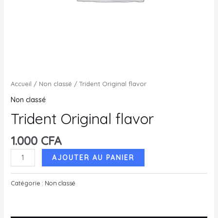
MUTATEUR
U
MUTATEUR
U
MUTATEUR
Accueil
/
Non classé
/ Trident Original flavor
U
Non classé
Trident Original flavor
U
1.000
CFA
quantité
AJOUTER AU PANIER
de
Trident
Catégorie :
Non classé
Original
flavor