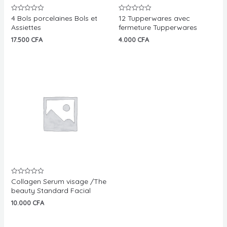
4 Bols porcelaines Bols et
12 Tupperwares avec
Note
Note
0
0
Assiettes
fermeture Tupperwares
sur
sur
5
5
17.500
CFA
4.000
CFA
Collagen Serum visage /The
Note
0
beauty Standard Facial
sur
5
10.000
CFA